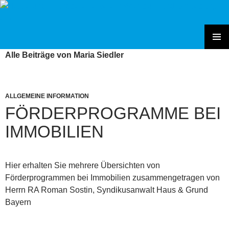
Zum
Inhalt
springen
Haus- und Grundbesitzerverein Würzburg und Umgebung e.V.
PRIMÄR
Alle Beiträge von Maria Siedler
MENÜ
ALLGEMEINE INFORMATION
FÖRDERPROGRAMME BEI
IMMOBILIEN
Hier erhalten Sie mehrere Übersichten von
Förderprogrammen bei Immobilien zusammengetragen von
Herrn RA Roman Sostin, Syndikusanwalt Haus & Grund
Bayern