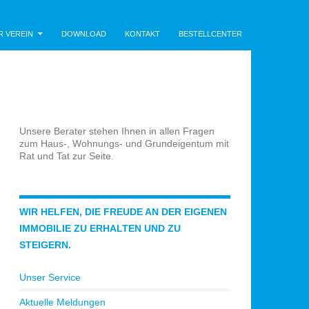
R VEREIN
DOWNLOAD
KONTAKT
BESTELLCENTER
Unsere Berater stehen Ihnen in allen Fragen
zum Haus-, Wohnungs- und Grundeigentum mit
Rat und Tat zur Seite.
WIR HELFEN, DIE FREUDE AN DER EIGENEN
IMMOBILIE ZU ERHALTEN UND ZU
STEIGERN.
Unser Service
Aktuelle Meldungen