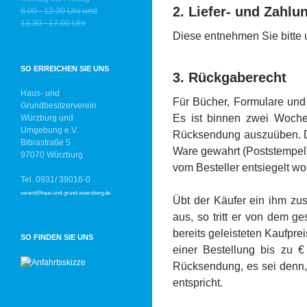
2. Liefer- und Zahl
8.00 - 12.30 Uhr und
13.30 - 17.00 Uhr
Diese entnehmen Sie bitte 
SO ERREICHEN SIE UNS
3. Rückgaberecht
Haus- und
Für Bücher, Formulare und
Grundbesitzerverein
Es ist binnen zwei Woch
Würzburg und
Umgebung e.V.
Rücksendung auszuüben. Di
Bibrastraße 5
Ware gewahrt (Poststempel).
97070 Würzburg
vom Besteller entsiegelt wor
Tel. 0931/ 39016-0
verein@haus-und-grund-wuerzburg.de
Übt der Käufer ein ihm zu
aus, so tritt er von dem 
bereits geleisteten Kaufprei
SO FINDEN SIE UNS
einer Bestellung bis zu €
Rücksendung, es sei denn, 
entspricht.