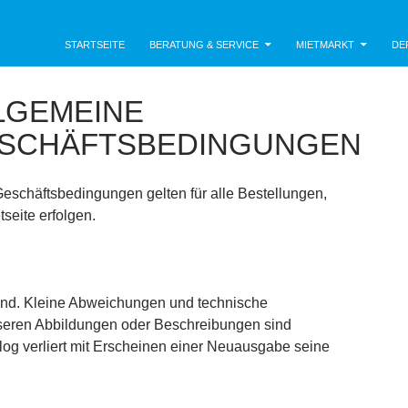
mgebung e.V.
STARTSEITE
BERATUNG & SERVICE
MIETMARKT
DE
LGEMEINE
SCHÄFTSBEDINGUNGEN
schäftsbedingungen gelten für alle Bestellungen,
tseite erfolgen.
bend. Kleine Abweichungen und technische
eren Abbildungen oder Beschreibungen sind
log verliert mit Erscheinen einer Neuausgabe seine