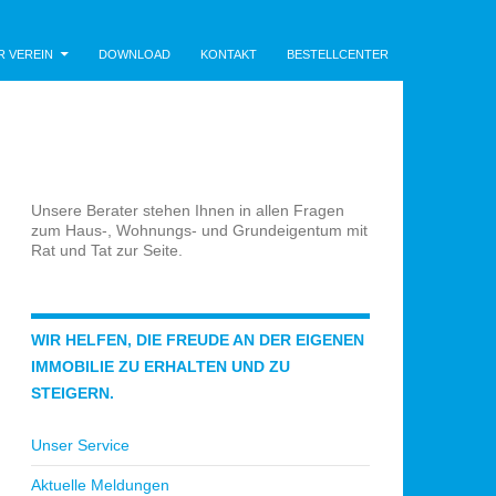
R VEREIN
DOWNLOAD
KONTAKT
BESTELLCENTER
Unsere Berater stehen Ihnen in allen Fragen
zum Haus-, Wohnungs- und Grundeigentum mit
Rat und Tat zur Seite.
WIR HELFEN, DIE FREUDE AN DER EIGENEN
IMMOBILIE ZU ERHALTEN UND ZU
STEIGERN.
Unser Service
Aktuelle Meldungen