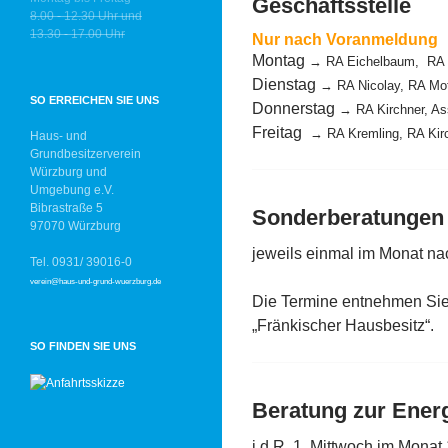
Geschäftsstelle
8.00 - 12.30 Uhr und
13.30 - 17.00 Uhr
Nur nach Voranmeldung
Montag
→ RA Eichelbaum, RA 
Dienstag
→ RA Nicolay, RA Mot
SO ERREICHEN SIE UNS
Donnerstag
→ RA Kirchner, A
Freitag
→ RA Kremling,
RA Kir
Haus- und
Grundbesitzerverein
Würzburg und
Umgebung e.V.
Bibrastraße 5
Sonderberatungen
97070 Würzburg
jeweils einmal im Monat n
Tel. 0931/ 39016-0
verein@haus-und-grund-wuerzburg.de
Die Termine entnehmen Sie b
„Fränkischer Hausbesitz“.
SO FINDEN SIE UNS
Beratung zur Ener
i.d.R. 1. Mittwoch im Monat