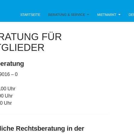
mgebung e.V.
STARTSEITE
BERATUNG & SERVICE
MIETMARKT
DE
RATUNG FÜR
TGLIEDER
beratung
39016 – 0
0 Uhr
00 Uhr
0 Uhr
iche Rechtsberatung in der