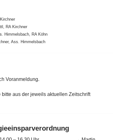
Kirchner
tl, RA Kirchner
ss. Himmelsbach, RA Köhn
chner, Ass. Himmelsbach
ach Voranmeldung.
itte aus der jeweils aktuellen Zeitschrift
gieeinsparverordnung
 14.00 – 16.30
Uhr → Martin