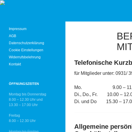
Zum
Inhalt
Haus- und Grundbesitzerverein Würzburg und U
springen
für private Haus-, Wohnungs-
Impressum
BE
und Grundeigentümer
AGB
Datenschutzerklärung
MI
Cookie Einstellungen
Widerrufsbelehrung
Telefonische Kurz
Kontakt
für Mitglieder unter: 0931/ 
ÖFFNUNGSZEITEN
Mo. 9.00 – 11.0
Di., Do., Fr. 10.00 – 12.
Montag bis Donnerstag
8.00 – 12.30 Uhr und
Di. und Do 15.30 – 17.0
13.30 – 17.00 Uhr
Freitag
8.00 – 12.30 Uhr
Allgemeine persönl
Montag bis Freitag