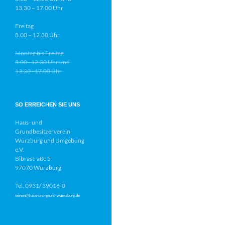
13.30 – 17.00 Uhr
Freitag
8.00 – 12.30 Uhr
Montag bis Freitag
8.00 - 12.30 Uhr und
13.30 - 17.00 Uhr
SO ERREICHEN SIE UNS
Haus- und
Grundbesitzerverein
Würzburg und Umgebung
e.V.
Bibrastraße 5
97070 Würzburg
Tel. 0931/ 39016-0
verein@haus-und-grund-wuerzburg.de