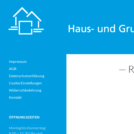
Zum
Inhalt
springen
Haus- und Grundbesitzerverein Würzburg und Umgeb
für private Haus-, Wohnungs-
Impressum
— 
und Grundeigentümer
AGB
Datenschutzerklärung
Cookie Einstellungen
Widerrufsbelehrung
Kontakt
ÖFFNUNGSZEITEN
Montag bis Donnerstag
8.00 – 12.30 Uhr und